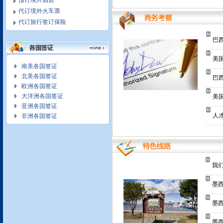
预订境外酒店
境外单独接待 满足客户特别需
代订境外火车票
求
代订旅行签订保险
巴西
美国
南美各国签证
北美各国签证
我们竭诚为您服务:
巴西
1
2
3
欧洲各国签证
大洋洲各国签证
美国
亚洲各国签证
人
非洲各国签证
并为您编制合理科学个性化访问
计划, 提供专业的交通食宿服务,
立足长期合作,
我
我们在拉美和北美地区商务考察
墨西
十年操作经验,保质保量,商务活
动安排细致
墨西
墨西
1
2
3