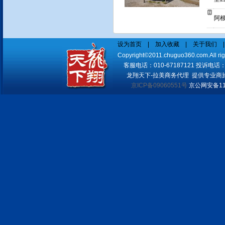
我们有成熟的酒店实时预定系
阿
统，可以在线为您预定世界各大
城市酒店，随订随确认，信息涵
设为首页
|
加入收藏
|
关于我们
盖酒店的方方面面，可选择余地
Copyright©2011.chuguo360.com.All
大
客服电话：010-67187121 投诉电话：010
龙翔天下-拉美商务代理 提供专业商
依托民航系统实现国内地市一级
京ICP备09060551号
京公网安备110
城市酒店均可实现在线预定，价
格优势明显
境外单独接待 满足客户特别需
求