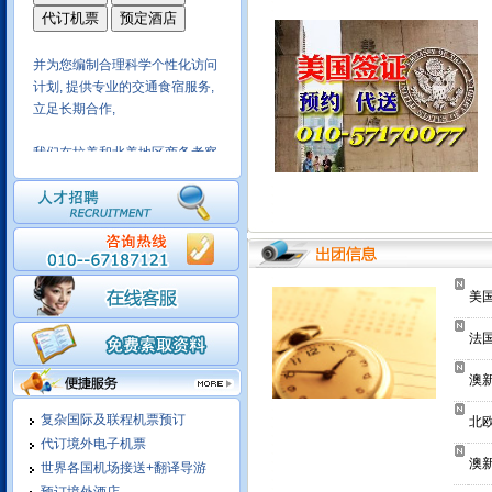
并为您编制合理科学个性化访问
计划, 提供专业的交通食宿服务,
立足长期合作,
我们在拉美和北美地区商务考察
1
2
3
4
5
十年操作经验,保质保量,商务活
动安排细致
我们有成熟的酒店实时预定系
美
统，可以在线为您预定世界各大
城市酒店，随订随确认，信息涵
法
盖酒店的方方面面，可选择余地
大
澳
1
2
3
依托民航系统实现国内地市一级
复杂国际及联程机票预订
北
城市酒店均可实现在线预定，价
代订境外电子机票
格优势明显
澳
世界各国机场接送+翻译导游