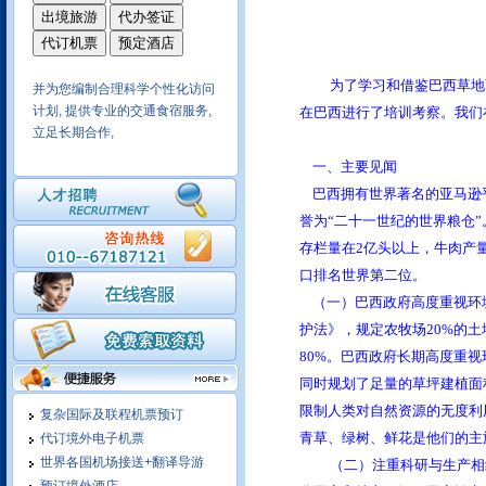
并为您编制合理科学个性化访问
为了学习和借鉴巴西草地畜
计划, 提供专业的交通食宿服务,
在巴西进行了培训考察。我们
立足长期合作,
我们在拉美和北美地区商务考察
一、主要见闻
十年操作经验,保质保量,商务活
巴西拥有世界著名的亚马逊平
动安排细致
誉为“二十一世纪的世界粮仓”
存栏量在2亿头以上，牛肉产量占
口排名世界第二位。
我们有成熟的酒店实时预定系
（一）巴西政府高度重视环境
统，可以在线为您预定世界各大
护法》，规定农牧场20%的
城市酒店，随订随确认，信息涵
80%。巴西政府长期高度重
盖酒店的方方面面，可选择余地
同时规划了足量的草坪建植面
大
限制人类对自然资源的无度利
复杂国际及联程机票预订
依托民航系统实现国内地市一级
青草、绿树、鲜花是他们的主
代订境外电子机票
城市酒店均可实现在线预定，价
世界各国机场接送+翻译导游
（二）注重科研与生产相
格优势明显