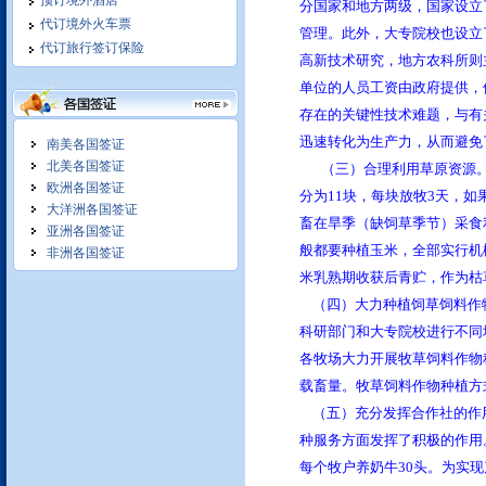
预订境外酒店
分国家和地方两级，国家设立
代订境外火车票
境外单独接待 满足客户特别需
管理。此外，大专院校也设立
代订旅行签订保险
求
高新技术研究，地方农科所则
单位的人员工资由政府提供，
存在的关键性技术难题，与有
迅速转化为生产力，从而避免
南美各国签证
北美各国签证
（三）合理利用草原资源
欧洲各国签证
我们竭诚为您服务:
分为11块，每块放牧3天，
大洋洲各国签证
畜在旱季（缺饲草季节）采食
亚洲各国签证
般都要种植玉米，全部实行机
非洲各国签证
米乳熟期收获后青贮，作为枯
（四）大力种植饲草饲料作物
并为您编制合理科学个性化访问
科研部门和大专院校进行不同
计划, 提供专业的交通食宿服务,
各牧场大力开展牧草饲料作物
立足长期合作,
载畜量。牧草饲料作物种植方
（五）充分发挥合作社的作
我们在拉美和北美地区商务考察
十年操作经验,保质保量,商务活
种服务方面发挥了积极的作用。
动安排细致
每个牧户养奶牛30头。为实