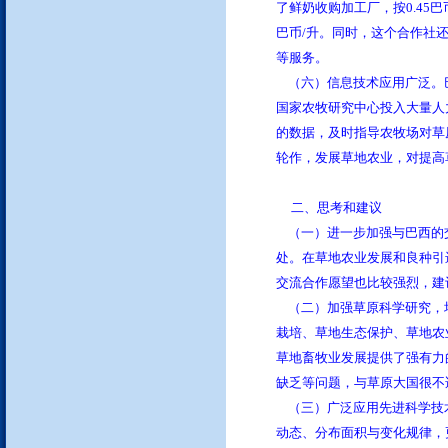
了鲜奶收购加工厂，按0.45
巴币/升。同时，这个合作社
我们有成熟的酒店实时预定系
等服务。
统，可以在线为您预定世界各大
（六）信息技术应用广泛。
城市酒店，随订随确认，信息涵
国家农牧研究中心投入大量人
盖酒店的方方面面，可选择余地
的数据，及时指导农牧场对草
大
轮作，发展草地农业，对提高
依托民航系统实现国内地市一级
城市酒店均可实现在线预定，价
二、思考和建议
格优势明显
（一）进一步加强与巴西的交
境外单独接待 满足客户特别需
处。在草地农业发展和良种引
求
交流合作愿望也比较强烈，建
（二）加强草原科学研究，
栽培、草地生态保护、草地农
草地畜牧业发展提供了强有力
缺乏等问题，与草原大国很不
（三）广泛应用先进科学技
动态、分布面积与变化规律，