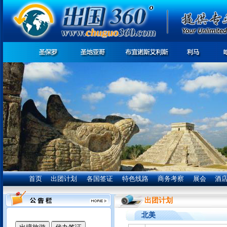
首页
出团计划
各国签证
特色线路
商务考察
展会
酒
我们竭诚为您服务:
出团计划
北美