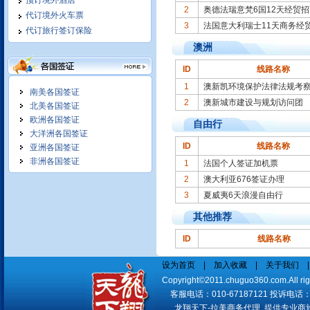
预订境外酒店
2
奥德法瑞意梵6国12天经贸招
境外单独接待 满足客户特别需
代订境外火车票
求
3
法国意大利瑞士11天商务经
代订旅行签订保险
澳洲
ID
线路名称
1
澳新凯环境保护法律法规考
南美各国签证
2
澳新城市建设与规划访问团
北美各国签证
我们竭诚为您服务:
欧洲各国签证
自由行
大洋洲各国签证
ID
线路名称
亚洲各国签证
非洲各国签证
1
法国个人签证加机票
2
澳大利亚676签证办理
3
夏威夷6天浪漫自由行
并为您编制合理科学个性化访问
计划, 提供专业的交通食宿服务,
其他推荐
立足长期合作,
ID
线路名称
我们在拉美和北美地区商务考察
设为首页
|
加入收藏
|
关于我们
十年操作经验,保质保量,商务活
Copyright©2011.chuguo360.com.All
动安排细致
客服电话：010-67187121 投诉电话：010
龙翔天下-拉美商务代理 提供专业商