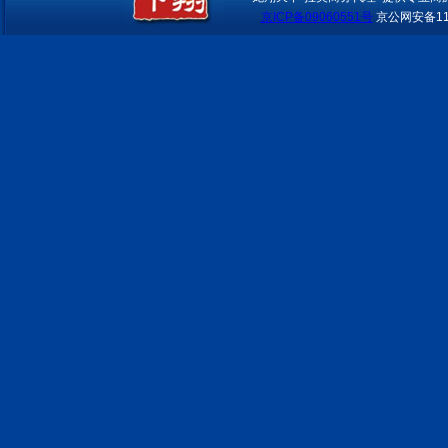
京ICP备09060551号
京公网安备110
我们有成熟的酒店实时预定系
统，可以在线为您预定世界各大
城市酒店，随订随确认，信息涵
盖酒店的方方面面，可选择余地
大
依托民航系统实现国内地市一级
城市酒店均可实现在线预定，价
格优势明显
境外单独接待 满足客户特别需
求