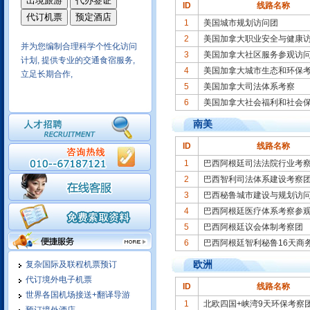
ID
线路名称
1
美国城市规划访问团
2
美国加拿大职业安全与健康
并为您编制合理科学个性化访问
计划, 提供专业的交通食宿服务,
3
美国加拿大社区服务参观访
立足长期合作,
4
美国加拿大城市生态和环保
5
美国加拿大司法体系考察
我们在拉美和北美地区商务考察
6
美国加拿大社会福利和社会
十年操作经验,保质保量,商务活
南美
动安排细致
ID
线路名称
1
巴西阿根廷司法法院行业考
2
巴西智利司法体系建设考察
我们有成熟的酒店实时预定系
3
巴西秘鲁城市建设与规划访
统，可以在线为您预定世界各大
城市酒店，随订随确认，信息涵
4
巴西阿根廷医疗体系考察参
盖酒店的方方面面，可选择余地
5
巴西阿根廷议会体制考察团
大
6
巴西阿根廷智利秘鲁16天商
欧洲
复杂国际及联程机票预订
依托民航系统实现国内地市一级
城市酒店均可实现在线预定，价
代订境外电子机票
ID
线路名称
格优势明显
世界各国机场接送+翻译导游
1
北欧四国+峡湾9天环保考察