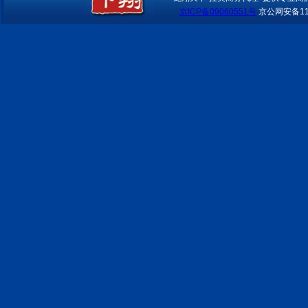
京ICP备09060551号
京公网安备110
我们有成熟的酒店实时预定系
统，可以在线为您预定世界各大
城市酒店，随订随确认，信息涵
盖酒店的方方面面，可选择余地
大
依托民航系统实现国内地市一级
城市酒店均可实现在线预定，价
格优势明显
境外单独接待 满足客户特别需
求