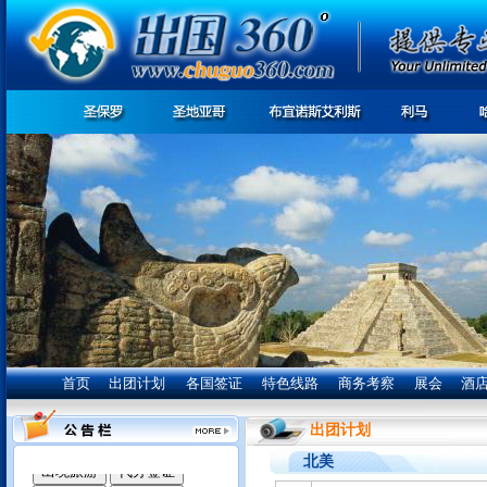
首页
出团计划
各国签证
特色线路
商务考察
展会
酒
我们竭诚为您服务:
出团计划
北美