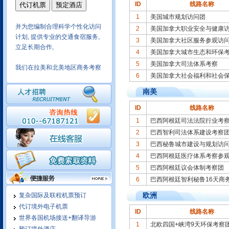
ID
线路名称
1
美国城市规划访问团
并为您编制合理科学个性化访问
2
美国加拿大职业安全与健康
计划, 提供专业的交通食宿服务,
3
美国加拿大社区服务参观访
立足长期合作,
4
美国加拿大城市生态和环保
我们在拉美和北美地区商务考察
5
美国加拿大司法体系考察
十年操作经验,保质保量,商务活
6
美国加拿大社会福利和社会
动安排细致
南美
ID
线路名称
1
巴西阿根廷司法法院行业考
我们有成熟的酒店实时预定系
2
巴西智利司法体系建设考察
统，可以在线为您预定世界各大
3
巴西秘鲁城市建设与规划访
城市酒店，随订随确认，信息涵
4
巴西阿根廷医疗体系考察参
盖酒店的方方面面，可选择余地
大
5
巴西阿根廷议会体制考察团
6
巴西阿根廷智利秘鲁16天商
依托民航系统实现国内地市一级
欧洲
复杂国际及联程机票预订
城市酒店均可实现在线预定，价
代订境外电子机票
格优势明显
ID
线路名称
世界各国机场接送+翻译导游
1
北欧四国+峡湾9天环保考察