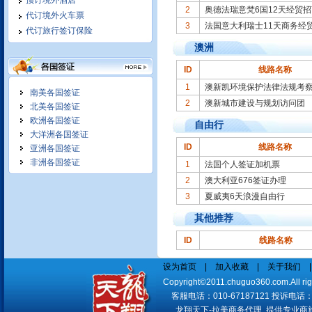
境外单独接待 满足客户特别需
预订境外酒店
2
奥德法瑞意梵6国12天经贸招
求
代订境外火车票
3
法国意大利瑞士11天商务经
代订旅行签订保险
澳洲
ID
线路名称
1
澳新凯环境保护法律法规考
南美各国签证
我们竭诚为您服务:
2
澳新城市建设与规划访问团
北美各国签证
欧洲各国签证
自由行
大洋洲各国签证
ID
线路名称
亚洲各国签证
非洲各国签证
1
法国个人签证加机票
2
澳大利亚676签证办理
并为您编制合理科学个性化访问
3
夏威夷6天浪漫自由行
计划, 提供专业的交通食宿服务,
立足长期合作,
其他推荐
ID
线路名称
我们在拉美和北美地区商务考察
十年操作经验,保质保量,商务活
设为首页
|
加入收藏
|
关于我们
动安排细致
Copyright©2011.chuguo360.com.All
客服电话：010-67187121 投诉电话：010
龙翔天下-拉美商务代理 提供专业商