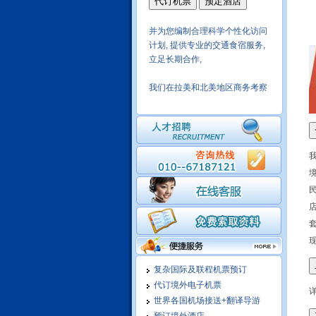
并为您编制合理科学个性化访问
计划, 提供专业的交通食宿服务,
立足长期合作,
我们在拉美和北美地区商务考察
十年操作经验,保质保量,商务活
动安排细致
我们有成熟的酒店实时预定系
统，可以在线为您预定世界各大
城市酒店，随订随确认，信息涵
盖酒店的方方面面，可选择余地
大
依托民航系统实现国内地市一级
城市酒店均可实现在线预定，价
复杂国际及联程机票预订
格优势明显
代订境外电子机票
世界各国机场接送+翻译导游
境外单独接待 满足客户特别需