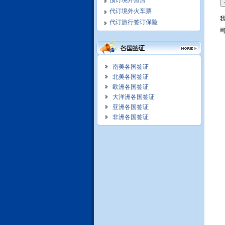
预订境外酒店
求
代订境外火车票
代订旅行签订保险
南美各国签证
我们竭诚为您服务:
北美各国签证
欧洲各国签证
大洋洲各国签证
亚洲各国签证
非洲各国签证
并为您编制合理科学个性化访问
计划, 提供专业的交通食宿服务,
立足长期合作,
我们在拉美和北美地区商务考察
十年操作经验,保质保量,商务活
动安排细致