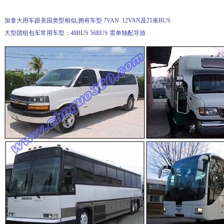
加拿大用车跟美国类型相似,拥有车型 7VAN 12VAN及21座BUS
大型团组包车常用车型：48BUS 56BUS 需单独配导游