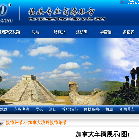
线路
商务考察
展会
酒店
接待细节
便捷服务
机票
各国景点
接待细节
>>
加拿大境外接待细节
加拿大车辆展示(图)