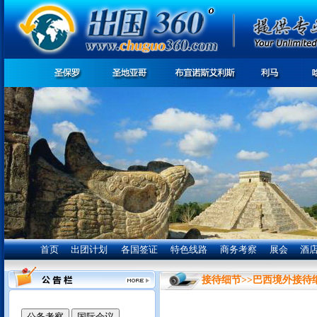
首页
出团计划
各国签证
特色线路
商务考察
展会
酒
接待细节
>>
巴西境外接待
我们竭诚为您服务: