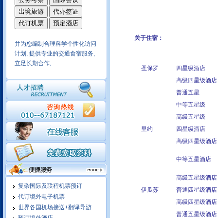
关于住宿：
并为您编制合理科学个性化访问
计划, 提供专业的交通食宿服务,
立足长期合作,
圣保罗
四星级酒店
我们在拉美和北美地区商务考察
高级四星级酒店
十年操作经验,保质保量,商务活
普通五星
动安排细致
中等五星级
高级五星级
里约
四星级酒店
我们有成熟的酒店实时预定系
高级四星级酒店
统，可以在线为您预定世界各大
城市酒店，随订随确认，信息涵
中等五星酒店
盖酒店的方方面面，可选择余地
高级五星级酒店
大
复杂国际及联程机票预订
伊瓜苏
普通四星级酒店
代订境外电子机票
依托民航系统实现国内地市一级
高级四星级酒店
城市酒店均可实现在线预定，价
世界各国机场接送+翻译导游
普通五星级酒店
格优势明显