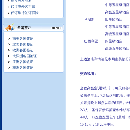
预订境外酒店
中等五星级酒店
代订境外火车票
境外单独接待 满足客户特别需
高级五星级酒店
代订旅行签订保险
求
马瑙斯
四星级酒店
中等五星级酒店
高级五星级酒店
南美各国签证
巴西利亚
四星级酒店
北美各国签证
高级五星级酒店
欧洲各国签证
我们竭诚为您服务:
大洋洲各国签证
上述酒店详情请见本网南美部分
亚洲各国签证
非洲各国签证
交通说明：
全程高级空调旅行车，每天服务
并为您编制合理科学个性化访问
如果是早上5-7点抵达的航班，
计划, 提供专业的交通食宿服务,
立足长期合作,
如果是晚上10点以后的航班，送
2-3
人：
圣保罗伊瓜苏豪华小轿车 
我们在拉美和北美地区商务考察
4-9
人：12座位座面包车 (最后一
十年操作经验,保质保量,商务活
10-15
人：18-20座中巴
动安排细致