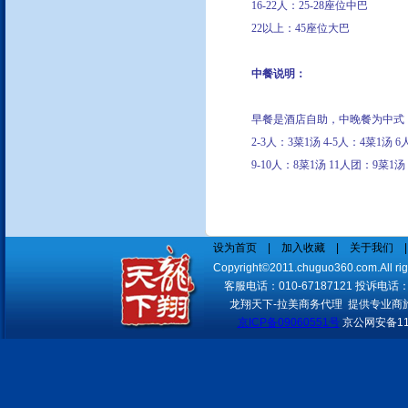
16-22
人：25-28座位中巴
22
以上：45座位大巴
我们有成熟的酒店实时预定系
中餐说明：
统，可以在线为您预定世界各大
城市酒店，随订随确认，信息涵
盖酒店的方方面面，可选择余地
早餐是酒店自助，中晚餐为中式
大
2-3
人：3菜1汤 4-5人：4菜1汤 6
9-10
人：8
菜
1
汤 11人团：9菜1汤
依托民航系统实现国内地市一级
城市酒店均可实现在线预定，价
格优势明显
境外单独接待 满足客户特别需
设为首页
|
加入收藏
|
关于我们
求
Copyright©2011.chuguo360.com.All
客服电话：010-67187121 投诉电话：010
龙翔天下-拉美商务代理 提供专业商
京ICP备09060551号
京公网安备110